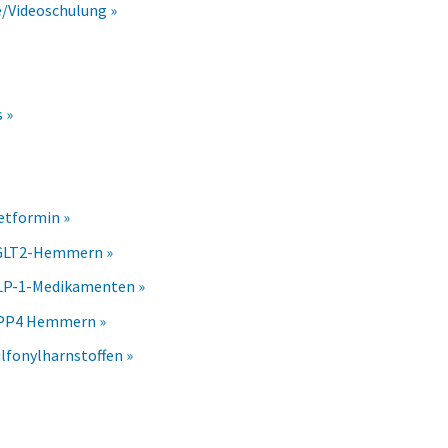
e/Videoschulung »
 »
etformin »
SGLT2-Hemmern »
GLP-1-Medikamenten »
DPP4 Hemmern »
lfonylharnstoffen »