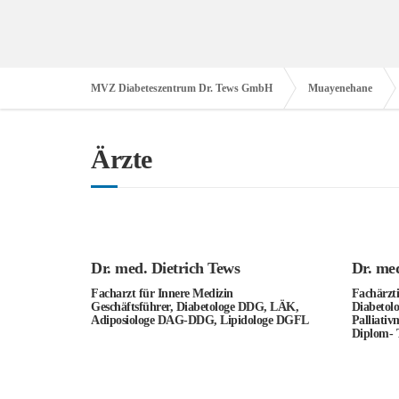
MVZ Diabeteszentrum Dr. Tews GmbH
Muayenehane
Ärzte
Dr. med. Dietrich Tews
Dr. med
Facharzt für Innere Medizin
Fachärzti
Geschäftsführer, Diabetologe DDG, LÄK,
Diabetol
Adiposiologe DAG-DDG, Lipidologe DGFL
Palliativ
Diplom- 