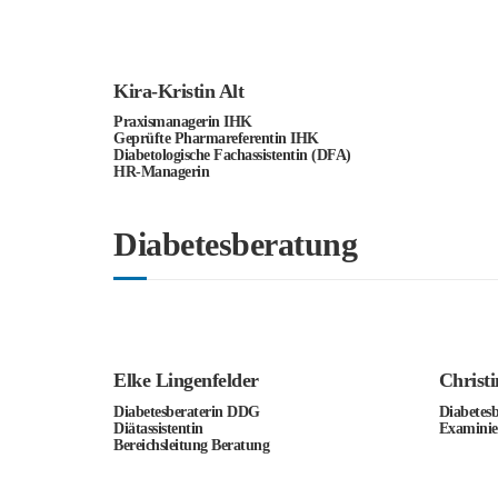
Kira-Kristin Alt
Praxismanagerin IHK
Geprüfte Pharmareferentin IHK
Diabetologische Fachassistentin (DFA)
HR-Managerin
Diabetesberatung
Elke Lingenfelder
Christ
Diabetesberaterin DDG
Diabetes
Diätassistentin
Examinie
Bereichsleitung Beratung