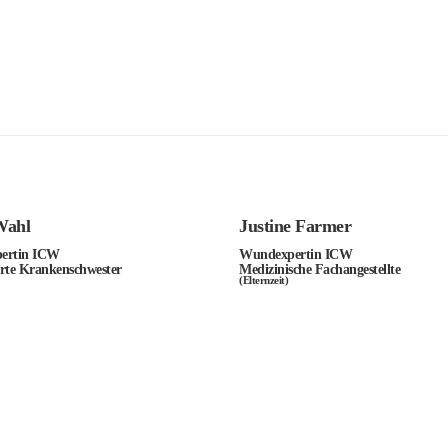
Wahl
Justine Farmer
ertin ICW
Wundexpertin ICW
rte Krankenschwester
Medizinische Fachangestellte
(Elternzeit)