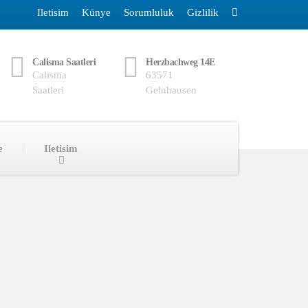
Iletisim
Künye
Sorumluluk
Gizlilik
Calisma Saatleri
Herzbachweg 14E
Calisma
63571
Saatleri
Gelnhausen
e
Iletisim