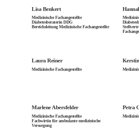
Lisa Benkert
Hannah
Medizinische Fachangestellte
Medizinis
Diabetesberaterin DDG
Diabetes
Bereichsleitung Medizinische Fachangestellte
Stellvert
Fachanges
Laura Reiner
Kersti
Medizinische Fachangestellte
Medizinis
Marlene Abersfelder
Petra G
Medizinische Fachangestellte
Medizinis
Fachwirtin für ambulante medizinische
Versorgung