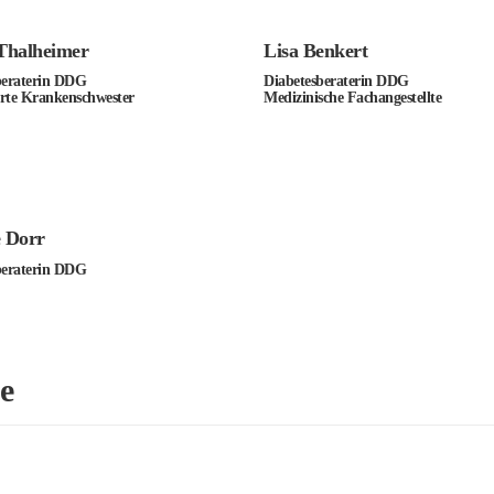
 Thalheimer
Lisa Benkert
beraterin DDG
Diabetesberaterin DDG
rte Krankenschwester
Medizinische Fachangestellte
e Dorr
beraterin DDG
e