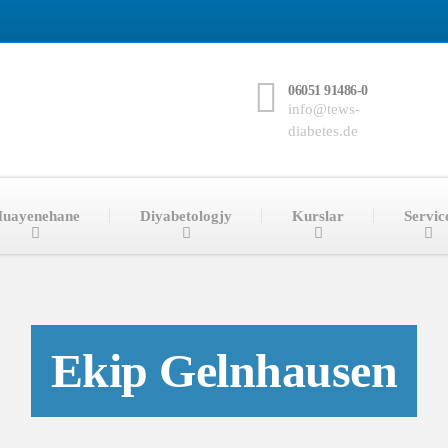
06051 91486-0
info@tews-
diabetes.de
uayenehane
Diyabetologjy
Kurslar
Servic
Ekip Gelnhausen