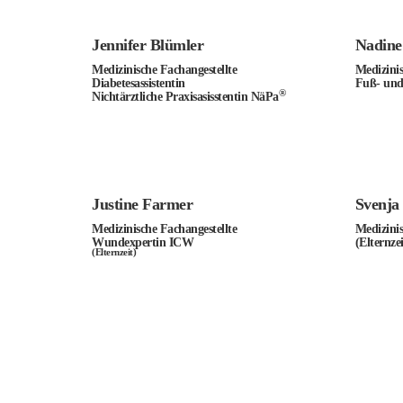
Jennifer Blümler
Nadine
Medizinische Fachangestellte
Medizinis
Diabetesassistentin
Fuß- und
®
Nichtärztliche Praxisasisstentin NäPa
Justine Farmer
Svenja 
Medizinische Fachangestellte
Medizinis
Wundexpertin ICW
(Elternzei
(Elternzeit)