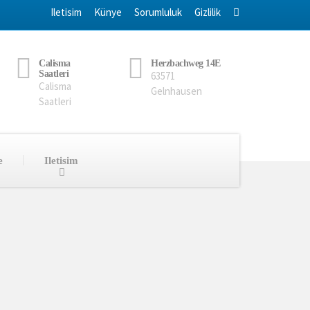
Iletisim
Künye
Sorumluluk
Gizlilik
Calisma
Herzbachweg 14E
Saatleri
63571
Calisma
Gelnhausen
Saatleri
e
Iletisim