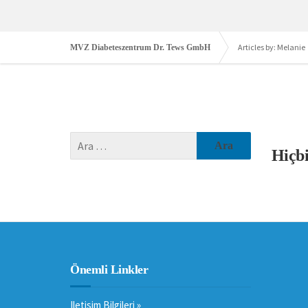
Articles by: Melanie
MVZ Diabeteszentrum Dr. Tews GmbH
Hiçb
Önemli Linkler
Iletisim Bilgileri »